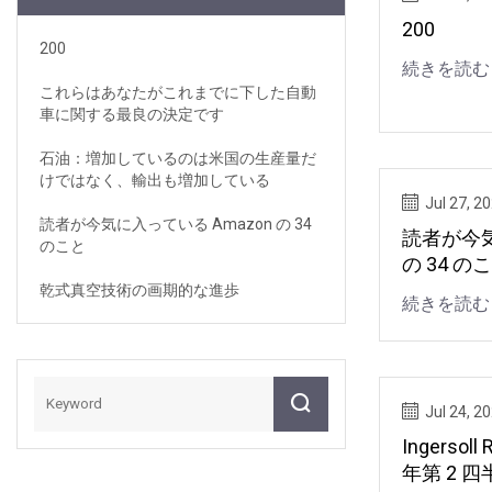
200
200
続きを読む
これらはあなたがこれまでに下した自動
車に関する最良の決定です
石油：増加しているのは米国の生産量だ
けではなく、輸出も増加している
Jul 27, 2
読者が今気に入っている Amazon の 34
読者が今気
のこと
の 34 の
乾式真空技術の画期的な進歩
続きを読む
Jul 24, 2
Ingersoll 
年第 2 