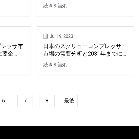
ム・ダーリ
益、シェア、将来の傾向、規模、
続きを読む
競技ノート
レポートおよび予測2023年から
2031年
Jul 19, 2023
プレッサ市
日本のスクリューコンプレッサー
主要企
市場の需要分析と2031年までに
、今後の動
大きな成長が予測される
続きを読む
6
7
8
最後