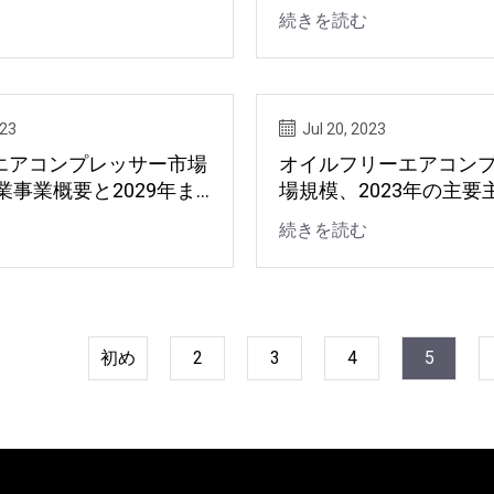
ド・マスタング・チー
続きを読む
ントン・レースウェイ
023
Jul 20, 2023
エアコンプレッサー市場
オイルフリーエアコン
企業事業概要と2029年ま
場規模、2023年の主要
業、事業展開、シェア
続きを読む
向、2031年までの予測
初め
2
3
4
5