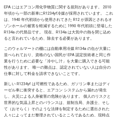
EPA にはエアコン用化学物質に関する規則があります。 2010
年頃から一部の新車にR1234yf冷媒が採用されています。 これ
は、1940 年代初頭から使用されてきた R12 が原因とされるオ
ゾンホールの被害を軽減するために 1990 年代初頭に登場した
R134a の代替品です。 現在、R134a は大気中の熱を閉じ込め
ると言われているため、除去する必要があります。
このウォルマートの棚には自動車用冷媒 R134a の缶が大量に
並べられており、資格のない国民が EPA 認定技術者と同じ作
業を行うために必要な「冷やし汁」を大量に購入できる可能
性があります。 唯一の難点は、認定されていない人は自分の
仕事に対して料金を請求できないことです。
新しい R1234yf は可燃性であるため、ガソリン車またはディ
ーゼル車に衝突すると、エアコン システムから漏れが発生
し、火災による人身被害の危険があります。 個人のリスクと
世界的な気温上昇とのバランスは、規制当局、弁護士、そし
て（おそらく）そのような法律を制定するために選出された
人々によってまだ整理されているところであるため、現時点