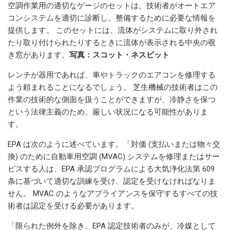
空調作業用の適切なゲージのセットは、技術者がオートエア
コンシステムを適切に診断し、整備するために必要な情報を
提供します。 このセットには、流体がシステムに取り外され
たり取り付けられたりするときに流体が表示される中央の覗
き窓があります。
写真：スコット・ネスビット
レンチが器用であれば、車やトラックのエアコンを修理する
よう頼まれることになるでしょう。 芝生機械の技術者はこの
作業の技術的な側面を扱うことができますが、冷静さを保つ
という法律主義のため、厳しい状況になる可能性がありま
す。
EPA は次のように述べています。「対価 (支払いまたは物々交
換) のために自動車用空調 (MVAC) システムを修理またはサー
ビスする人は、EPA 承認プログラムによる大気浄化法第 609
条に基づいて適切な訓練を受け、認定を受けなければなりま
せん。 MVAC のようなアプライアンスを保守するすべての技
術者は認定を受ける必要があります。
「限られた例外を除き、EPA 認定技術者のみが、冷媒として