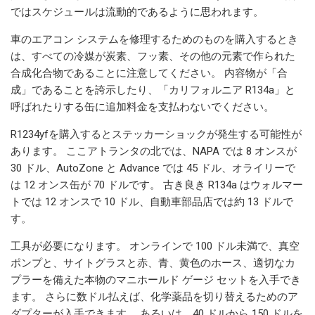
ではスケジュールは流動的であるように思われます。
車のエアコン システムを修理するためのものを購入するとき
は、すべての冷媒が炭素、フッ素、その他の元素で作られた
合成化合物であることに注意してください。 内容物が「合
成」であることを誇示したり、「カリフォルニア R134a」と
呼ばれたりする缶に追加料金を支払わないでください。
R1234yfを購入するとステッカーショックが発生する可能性が
あります。 ここアトランタの北では、NAPA では 8 オンスが
30 ドル、AutoZone と Advance では 45 ドル、オライリーで
は 12 オンス缶が 70 ドルです。 古き良き R134a はウォルマー
トでは 12 オンスで 10 ドル、自動車部品店では約 13 ドルで
す。
工具が必要になります。 オンラインで 100 ドル未満で、真空
ポンプと、サイトグラスと赤、青、黄色のホース、適切なカ
プラーを備えた本物のマニホールド ゲージ セットを入手でき
ます。 さらに数ドル払えば、化学薬品を切り替えるためのア
ダプターが入手できます。 あるいは、40 ドルから 150 ドルを