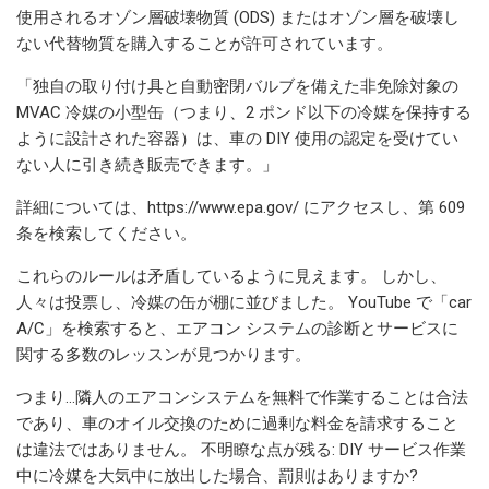
使用されるオゾン層破壊物質 (ODS) またはオゾン層を破壊し
ない代替物質を購入することが許可されています。
「独自の取り付け具と自動密閉バルブを備えた非免除対象の
MVAC 冷媒の小型缶（つまり、2 ポンド以下の冷媒を保持する
ように設計された容器）は、車の DIY 使用の認定を受けてい
ない人に引き続き販売できます。」
詳細については、https://www.epa.gov/ にアクセスし、第 609
条を検索してください。
これらのルールは矛盾しているように見えます。 しかし、
人々は投票し、冷媒の缶が棚に並びました。 YouTube で「car
A/C」を検索すると、エアコン システムの診断とサービスに
関する多数のレッスンが見つかります。
つまり…隣人のエアコンシステムを無料で作業することは合法
であり、車のオイル交換のために過剰な料金を請求すること
は違法ではありません。 不明瞭な点が残る: DIY サービス作業
中に冷媒を大気中に放出した場合、罰則はありますか?