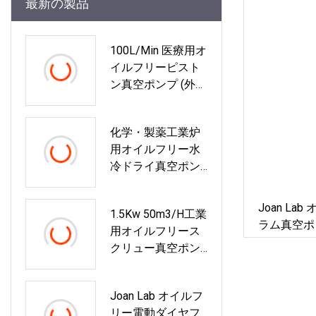
最新の製品
100L/min 医療用オ
イルフリーピスト
ン真空ポンプ (外科
用アスピレーター
用)
化学・製薬工業炉
用オイルフリー水
冷ドライ真空ポン
プ 真空コーティン
グ クリーンな真空
Joan L
1.5Kw 50m3/h工業
を備えた航空・宇
ラム真空ポ
用オイルフリース
宙
クリュー真空ポン
プ
Joan Lab オイルフ
リー電動ダイヤフ