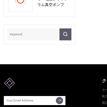
ラム真空ポンプ
ク
ホ
私
製