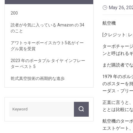
May 26, 20
200
航空機
読者が今気に入っている Amazon の 34
のこと
[クレジット: 
アワトゥキーボーイスカウト5名がイー
ターボチャージ
グル賞を受賞
ンと呼ばれるギャ
2023 年のポータブル タイヤ インフレー
まだ購読者で
ター ベスト 5
1979 年の
乾式真空技術の画期的な進歩
のポスターを持
ーダス・プリ
正直に言うと
ととは比較に
航空機のター
エストゲート、