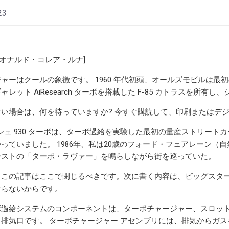
23
レオナルド・コレア・ルナ]
ャーはクールの象徴です。 1960 年代初頭、オールズモビルは最
レット AiResearch ターボを搭載した F-85 カトラスを所
ない場合は、何を待っていますか? 今すぐ購読して、印刷またはデ
ポルシェ 930 ターボは、ターボ過給を実験した最初の量産ストリート
っていました。 1986年、私は20歳のフォード・フェアレーン
ーストの「ターボ・ラヴァー」を鳴らしながら街を巡っていた。
、この記事はここで閉じるべきです。次に書く内容は、ビッグスタ
ならないからです。
ボ過給システムのコンポーネントは、ターボチャージャー、スロット
排気口です。 ターボチャージャー アセンブリには、排気からガ