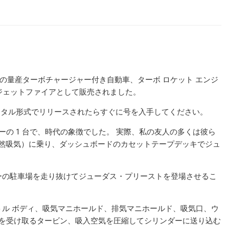
初の量産ターボチャージャー付き自動車、ターボ ロケット エンジ
有し、ジェットファイアとして販売されました。
ジタル形式でリリースされたらすぐに号を入手してください。
カーの 1 台で、時代の象徴でした。 実際、私の友人の多くは彼ら
（自然吸気）に乗り、ダッシュボードのカセットテープデッキでジュ
ーの駐車場を走り抜けてジューダス・プリーストを登場させるこ
ル ボディ、吸気マニホールド、排気マニホールド、吸気口、ウ
スを受け取るタービン、吸入空気を圧縮してシリンダーに送り込む