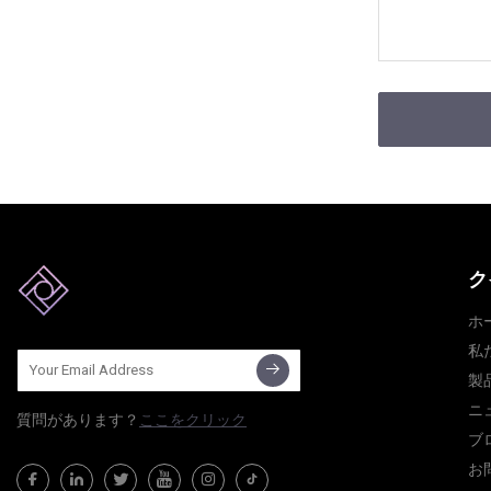
ク
ホ
私
製
ニ
質問​​があります？
ここをクリック
ブ
お