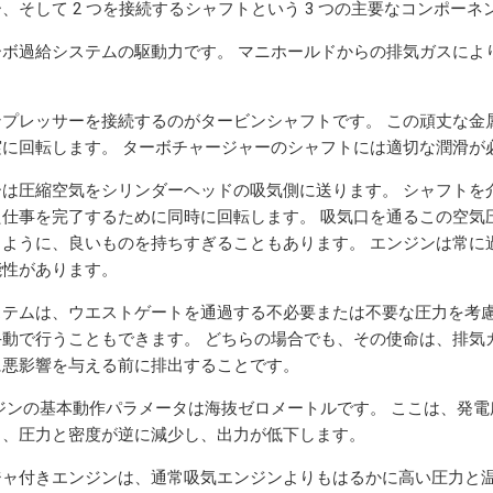
、そして 2 つを接続するシャフトという 3 つの主要なコンポー
ボ過給システムの駆動力です。 マニホールドからの排気ガスによ
。
ンプレッサーを接続するのがタービンシャフトです。 この頑丈な金
実に回転します。 ターボチャージャーのシャフトには適切な潤滑が
ーは圧縮空気をシリンダーヘッドの吸気側に送ります。 シャフトを
仕事を完了するために同時に回転します。 吸気口を通るこの空気
じように、良いものを持ちすぎることもあります。 エンジンは常に
能性があります。
ステムは、ウエストゲートを通過する不必要または不要な圧力を考慮
手動で行うこともできます。 どちらの場合でも、その使命は、排気
に悪影響を与える前に排出することです。
ジンの基本動作パラメータは海抜ゼロメートルです。 ここは、発
と、圧力と密度が逆に減少し、出力が低下します。
ジャ付きエンジンは、通常吸気エンジンよりもはるかに高い圧力と温