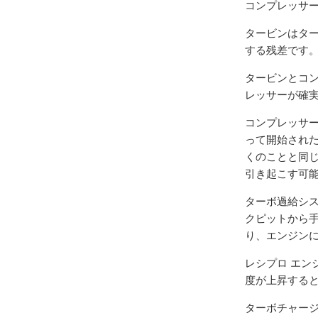
コンプレッサー
タービンはター
する残差です
タービンとコ
レッサーが確
コンプレッサ
って開始された
くのことと同
引き起こす可
ターボ過給シ
クピットから
り、エンジン
レシプロ エン
度が上昇する
ターボチャー