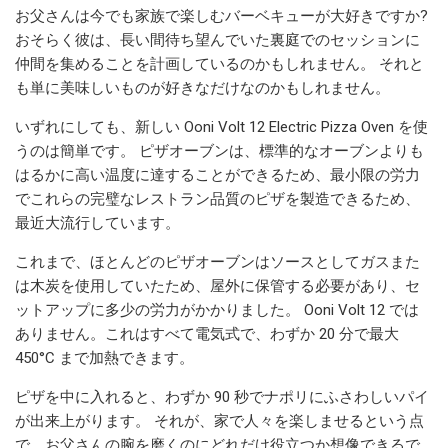
お父さんは今でも家族で楽しむバーベキューが大好きですか?
おそらく彼は、長い間待ち望んでいた裏庭でのセッションに
仲間を集めることを計画しているのかもしれません。 それと
も単に美味しいものが好きなだけなのかもしれません。
いずれにしても、新しい Ooni Volt 12 Electric Pizza Oven を使
うのは簡単です。 ピザオーブンは、標準的なオーブンよりも
はるかに高い温度に達することができるため、最小限の労力
でこれらの完璧なレストラン品質のピザを製造できるため、
最近大流行しています。
これまで、ほとんどのピザオーブンはソースとしてガスまた
は木炭を使用していたため、屋外に保管する必要があり、セ
ットアップに多少の労力がかかりました。 Ooni Volt 12 では
ありません。これはすべて電気式で、わずか 20 分で最大
450°C まで加熱できます。
ピザを中に入れると、わずか 90 秒でナポリにふさわしいパイ
が出来上がります。 それが、家で人々を楽しませるという点
で、お父さんの腕を磨くのにどれだけ役立つか想像できるで