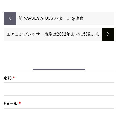
前:
NAVSEA が USS バターンを改良
エアコンプレッサー市場は2032年までに539億
:次
ドルに達する見込み。 成長を促進するために石
油とガスのパイプラインネットワークを強化す
るための投資を拡大: The Brainy Insights
名前:
*
Eメール:
*