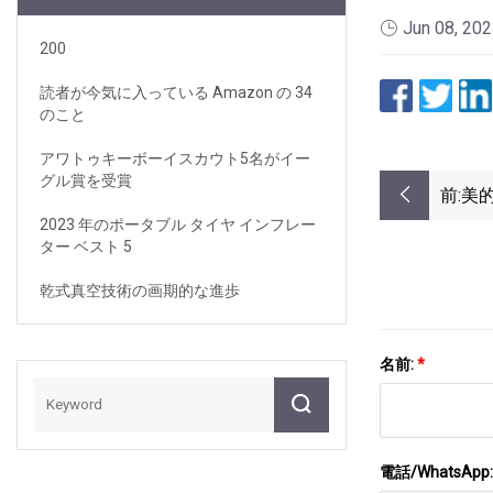
Jun 08, 20
200
読者が今気に入っている Amazon の 34
のこと
アワトゥキーボーイスカウト5名がイー
グル賞を受賞
前:
美的
ビュ
2023 年のポータブル タイヤ インフレー
ター ベスト 5
乾式真空技術の画期的な進歩
名前:
*
電話/WhatsApp