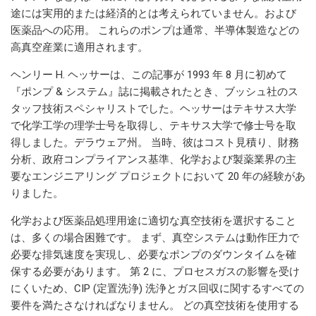
途には実用的または経済的とは考えられていません。および
医薬品への応用。 これらのポンプは通常、半導体製造などの
高真空産業に適用されます。
ヘンリー H. ヘッサーは、この記事が 1993 年 8 月に初めて
『ポンプ & システム』誌に掲載されたとき、ブッシュ社のス
タッフ技術スペシャリストでした。ヘッサーはテキサス大学
で化学工学の理学士号を取得し、テキサス大学で修士号を取
得しました。デラウェア州。 当時、彼はコスト見積り、財務
分析、政府コンプライアンス基準、化学および製薬業界の主
要なエンジニアリング プロジェクトにおいて 20 年の経験があ
りました。
化学および医薬品処理用途に適切な真空技術を選択すること
は、多くの場合困難です。 まず、真空システムは動作圧力で
必要な排気速度を実現し、必要なポンプのダウンタイムを確
保する必要があります。 第 2 に、プロセスガスの影響を受け
にくいため、CIP (定置洗浄) 洗浄とガス回収に関するすべての
要件を満たさなければなりません。 どの真空技術を使用する