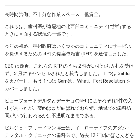
長時間労働、不十分な作業スペース、低賃金。
これらは、歯科医が遠隔地の北西部コミュニティに旅行する
ときに直面する状況の一部です。
今年の初め、準州政府はいくつかのコミュニティにサービス
を提供するための 4 件の提案依頼書 (RFP) を送信しました。
CBC は最近、これらの RFP のうち 2 件がいずれも入札を受け
ず、3 月にキャンセルされたと報告しました。 1 つは Sahtú
をカバーし、もう 1 つは Gamètì、Whatì、Fort Resolution を
カバーしました。
ビューフォートデルタとデーチョのRFPにはそれぞれ1件の入
札があったが、契約はまだ結ばれておらず、地域での歯科訪
問がいつ行われるかは不透明なままである。
ピルジョ・フリードマン博士は、イエローナイフのアダム・
デンタル・クリニックの歯科医で、過去 12 年間のほとんどを