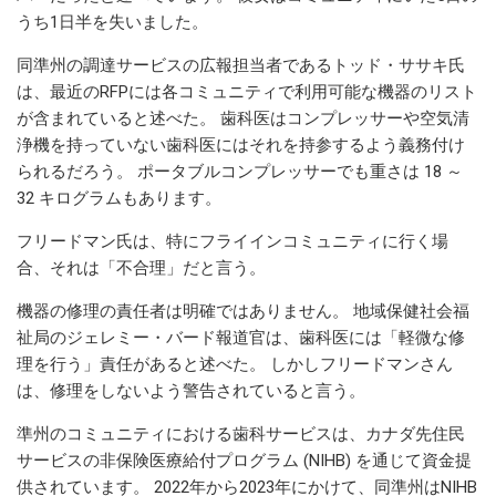
うち1日半を失いました。
同準州の調達サービスの広報担当者であるトッド・ササキ氏
は、最近のRFPには各コミュニティで利用可能な機器のリスト
が含まれていると述べた。 歯科医はコンプレッサーや空気清
浄機を持っていない歯科医にはそれを持参するよう義務付け
られるだろう。 ポータブルコンプレッサーでも重さは 18 ～
32 キログラムもあります。
フリードマン氏は、特にフライインコミュニティに行く場
合、それは「不合理」だと言う。
機器の修理の責任者は明確ではありません。 地域保健社会福
祉局のジェレミー・バード報道官は、歯科医には「軽微な修
理を行う」責任があると述べた。 しかしフリードマンさん
は、修理をしないよう警告されていると言う。
準州のコミュニティにおける歯科サービスは、カナダ先住民
サービスの非保険医療給付プログラム (NIHB) を通じて資金提
供されています。 2022年から2023年にかけて、同準州はNIHB