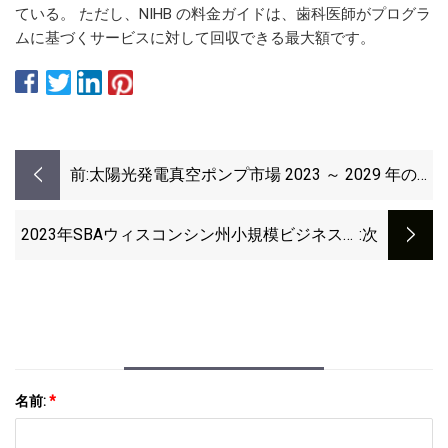
ている。 ただし、NIHB の料金ガイドは、歯科医師がプログラ
ムに基づくサービスに対して回収できる最大額です。
前:
太陽光発電真空ポンプ市場 2023 ～ 2029 年の調
査では、ファイファー真空、荏原、アトラスコ
プコ (ライボルトおよびエドワーズ)、樫山がト
2023年SBAウィスコンシン州小規模ビジネスパ
:次
ップ企業をカバー
ーソン・オブ・ザ・イヤーを受賞した優れた企
業
名前:
*