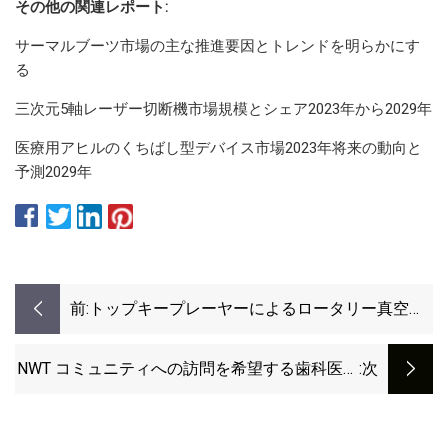
その他の関連レポート:
サーマルブーツ市場の主な推進要因とトレンドを明らかにす
る
三次元5軸レーザー切断機市場規模とシェア2023年から2029年
医療用アヒルのくちばし型デバイス市場2023年将来の動向と
予測2029年
前:
トップキープレーヤーによるロータリー真空ポ
ンプ市場2023セグメント分析：アトラスコプ
コ、コルファックスコーポレーション、ガード
NWT コミュニティへの訪問を希望する歯科医が
:次
ナーデンバー、ファイファー
なぜ非常に少ないのでしょうか?