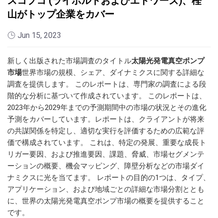
スコプコ (ライボルトおよびエドワーズ)、樫
山がトップ企業をカバー
Jun 15, 2023
新しく出版された市場調査のタイトル
太陽光発電真空ポンプ
市場
世界市場の規模、シェア、ダイナミクスに関する詳細な
調査を提供します。 このレポートは、専門家の調査による段
階的な分析に基づいて作成されています。 このレポートは、
2023年から2029年までの予測期間中の市場の状況とその進化
予測をカバーしています。レポートは、クライアントが将来
の共謀関係を特定し、適切な実行を評価するための広範な評
価で構成されています。 これは、特定の発展、重要な成長ト
リガー要因、および推進要因、課題、脅威、市場セグメンテ
ーションの概要、機会マッピング、障壁分析などの市場ダイ
ナミクスに光を当てます。 レポートの目的の1つは、タイプ、
アプリケーション、および地域ごとの詳細な市場分割ととも
に、世界の太陽光発電真空ポンプ市場の概要を提供すること
です。