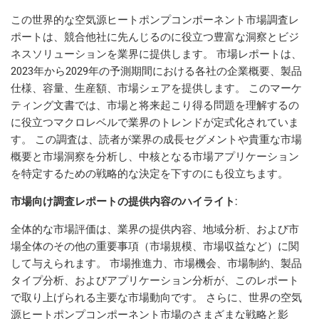
この世界的な空気源ヒートポンプコンポーネント市場調査レ
ポートは、競合他社に先んじるのに役立つ豊富な洞察とビジ
ネスソリューションを業界に提供します。 市場レポートは、
2023年から2029年の予測期間における各社の企業概要、製品
仕様、容量、生産額、市場シェアを提供します。 このマーケ
ティング文書では、市場と将来起こり得る問題を理解するの
に役立つマクロレベルで業界のトレンドが定式化されていま
す。 この調査は、読者が業界の成長セグメントや貴重な市場
概要と市場洞察を分析し、中核となる市場アプリケーション
を特定するための戦略的な決定を下すのにも役立ちます。
市場向け調査レポートの提供内容のハイライト:
全体的な市場評価は、業界の提供内容、地域分析、および市
場全体のその他の重要事項（市場規模、市場収益など）に関
して与えられます。 市場推進力、市場機会、市場制約、製品
タイプ分析、およびアプリケーション分析が、このレポート
で取り上げられる主要な市場動向です。 さらに、世界の空気
源ヒートポンプコンポーネント市場のさまざまな戦略と影