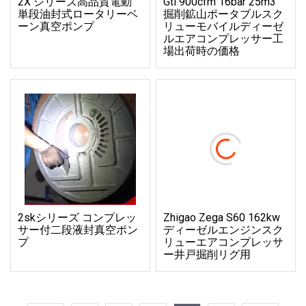
2X シリーズ高品質電動
Gtl 900cfm 16bar 25m3
単段油封式ロータリーベ
掘削鉱山ポータブルスク
ーン真空ポンプ
リューモバイルディーゼ
ルエアコンプレッサー工
場出荷時の価格
2skシリーズ コンプレッ
Zhigao Zega S60 162kw
サー付二段液封真空ポン
ディーゼルエンジンスク
プ
リューエアコンプレッサ
ー井戸掘削リグ用