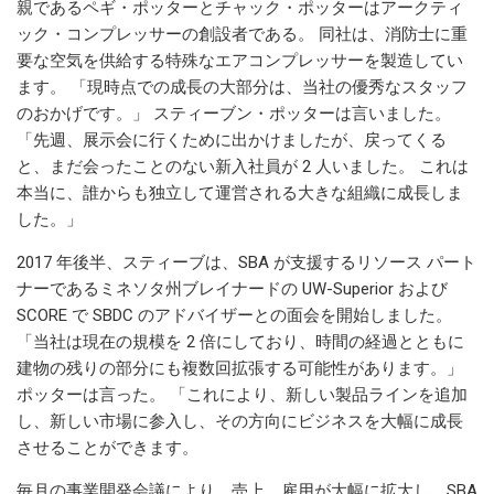
親であるペギ・ポッターとチャック・ポッターはアークティ
ック・コンプレッサーの創設者である。 同社は、消防士に重
要な空気を供給する特殊なエアコンプレッサーを製造してい
ます。 「現時点での成長の大部分は、当社の優秀なスタッフ
のおかげです。」 スティーブン・ポッターは言いました。
「先週、展示会に行くために出かけましたが、戻ってくる
と、まだ会ったことのない新入社員が 2 人いました。 これは
本当に、誰からも独立して運営される大きな組織に成長しま
した。」
2017 年後半、スティーブは、SBA が支援するリソース パート
ナーであるミネソタ州ブレイナードの UW-Superior および
SCORE で SBDC のアドバイザーとの面会を開始しました。
「当社は現在の規模を 2 倍にしており、時間の経過とともに
建物の残りの部分にも複数回拡張する可能性があります。」
ポッターは言った。 「これにより、新しい製品ラインを追加
し、新しい市場に参入し、その方向にビジネスを大幅に成長
させることができます。
毎月の事業開発会議により、売上、雇用が大幅に拡大し、SBA