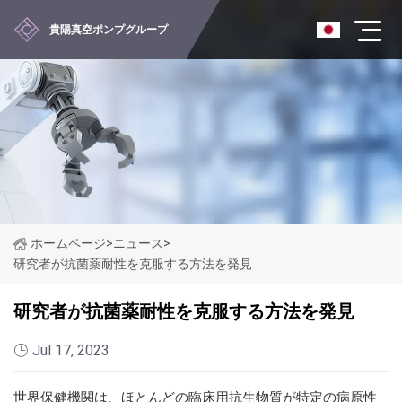
貴陽真空ポンプグループ
ホームページ
>
ニュース
>
研究者が抗菌薬耐性を克服する方法を発見
研究者が抗菌薬耐性を克服する方法を発見
Jul 17, 2023
世界保健機関は、ほとんどの臨床用抗生物質が特定の病原性