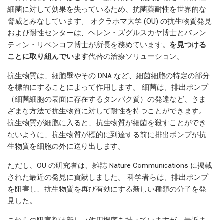
細菌に対して効果を失っているため、抗菌薬耐性を世界的な
脅威とみなしています。 オクラホマ大学 (OU) の抗生物質発見
および耐性センターは、ヘレン・ズグルスカヤ博士とバレン
ティン・リベンコフ博士が所長を務めています。
を見つける
ことに取り組んでいます
代替の治療ソリューション。
抗生物質は、細胞壁やその DNA など、細菌細胞の特定の部分
を標的にすることによって作用します。 細菌は、排出ポンプ
（細菌細胞の表面に存在するタンパク質）の発達など、さま
ざまな方法で抗生物質に対して耐性を持つことができます。
抗生物質が細胞に入ると、抗生物質が細菌を殺すことができ
ないように、抗生物質が標的に到達する前に排出ポンプが抗
生物質を細胞の外に送り出します。
ただし、OU の研究者は、雑誌 Nature Communications に掲載
された最近の発見に貢献しました。 科学者らは、排出ポンプ
を阻害し、抗生物質を再び有効にする新しい種類の分子を発
見した。
これらの阻害剤は新しい作用機序を持っていますが、最近ま