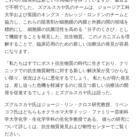
で不明でした。 ズグルスカヤ氏のチームは、ジョージア工科
大学および英国のキングス・カレッジ・ロンドンのチームと
協力し、これらの阻害剤が細胞膜の内膜と外膜の間の領域を
標的にし、細胞膜の抗菌活性を高める「分子のくさび」とし
て機能することを発見した。抗生物質。 このメカニズムを理
解することで、臨床応用のための新しい治療法の発見が容易
になります。
「私たちはすでにポスト抗生物質の時代に生きており、クリ
ニックでの抗生物質耐性に対する新しい解決策が見つからな
い限り、状況はさらに悪化するでしょう。 私たちが得た発見
は、差し迫った危機を軽減するのに役立つ新しい治療法の開
発を促進するでしょう」とズグルスカヤ氏は語った。
ズグルスカヤ氏はジョージ・リン・クロス研究教授、リベン
コフ氏はどちらもオクラホマ大学ドッジ・ファミリー芸術科
学大学化学・生化学学科の生化学教授である。 彼らの研究に
ついて詳しくは、抗生物質発見および耐性センターでご覧く
ださい。