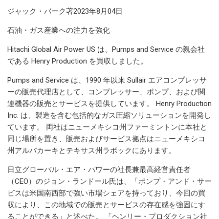
ジャック・バーク著2023年8月04日
石油・ガス産業への注力を強化
Hitachi Global Air Power US は、Pumps and Service の親会社
である Henry Production を買収しました。
Pumps and Service は、1990 年以来 Sullair エアコンプレッサ
ーの販売代理店として、コンプレッサー、ポンプ、および関
連機器の販売とサービスを提供しています。 Henry Production
Inc. は、製造を含む包括的なガス圧縮ソリューションを開発し
ています。 両社はニューメキシコ州ファーミントンに本社と
同じ場所を置き、販売およびサービス拠点はニューメキシコ
州アルバカーキとテキサス州ラボックにあります。
日立グローバル・エア・パワーの社長兼最高経営責任者
（CEO）のジョン・ランドール氏は、「ポンプ・アンド・サー
ビスは米国南西部で強い市場シェアを持っており、今回の買
収により、この地域での販売とサービスの存在感を強固にす
ることができる」と述べた。 「ヘンリー・プロダクション社